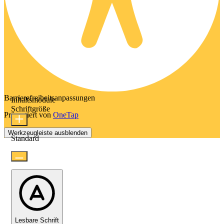
Barrierefreiheitsanpassungen
Inhaltsmodule
Schriftgröße
Präsentiert von
OneTap
Werkzeugleiste ausblenden
Standard
Lesbare Schrift